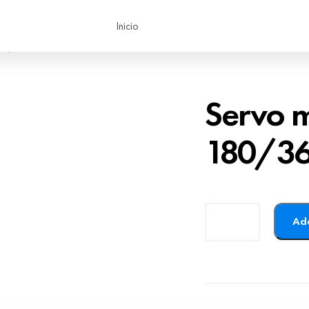
Inicio
180/360
Servo 
180/3
Add