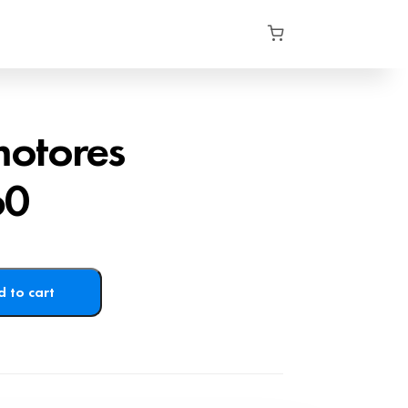
motores
60
 to cart