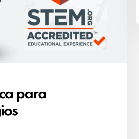
ica para
ios