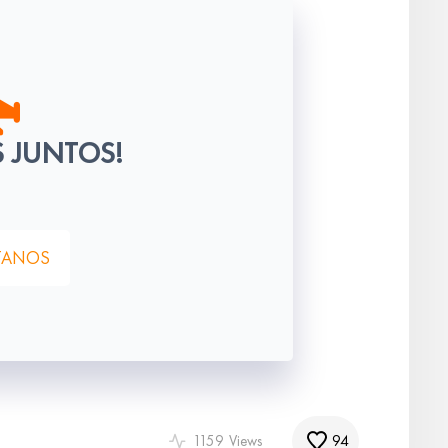
 JUNTOS!
TANOS
94
1159
Views